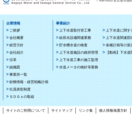
〒456-0053 名古屋市熱田区
企業情報
事業紹介
ご挨拶
上下水道取付管工事
上下水道に関す
会社概要
給排水設備関連業務
上下水道関連団
経営方針
貯水槽水道の検査
各種計画等の策
会社紹介
上下水道施設の維持管理
【動画】下水道
沿革
上下水道工事の施工監理
組織図
水道メータの検針等業務
事業所一覧
財務情報・経営戦略計画
社員表彰制度
ＳＤＧｓの取組
サイトのご利用について
サイトマップ
リンク集
個人情報保護方針