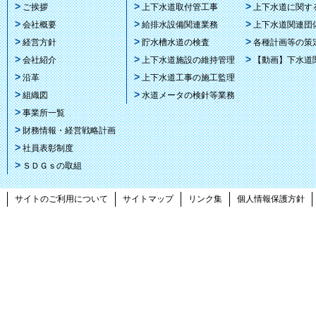
ご挨拶
上下水道取付管工事
上下水道に関す
会社概要
給排水設備関連業務
上下水道関連団
経営方針
貯水槽水道の検査
各種計画等の策
会社紹介
上下水道施設の維持管理
【動画】下水道
沿革
上下水道工事の施工監理
組織図
水道メータの検針等業務
事業所一覧
財務情報・経営戦略計画
社員表彰制度
ＳＤＧｓの取組
サイトのご利用について
サイトマップ
リンク集
個人情報保護方針