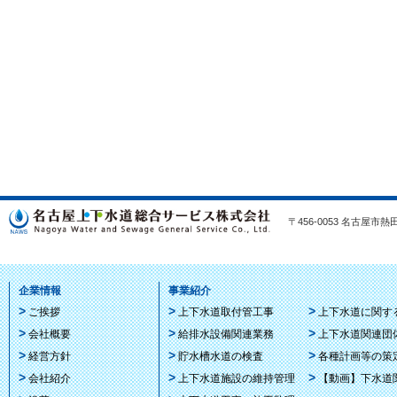
〒456-0053 名古屋市熱田区
企業情報
事業紹介
ご挨拶
上下水道取付管工事
上下水道に関す
会社概要
給排水設備関連業務
上下水道関連団
経営方針
貯水槽水道の検査
各種計画等の策
会社紹介
上下水道施設の維持管理
【動画】下水道