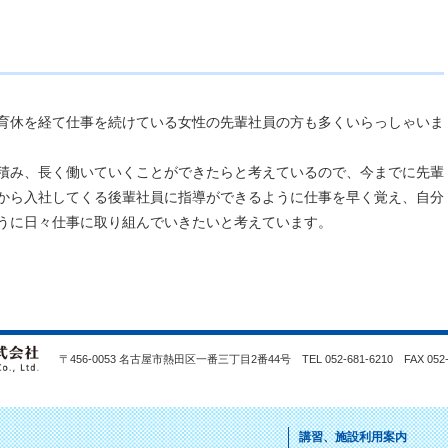
い
育休を経て仕事を続けている女性の先輩社員の方も多くいらっしゃいま
積み、長く働いていくことができたらと考えているので、今までに先輩
から入社してくる後輩社員に指導ができるように仕事を早く覚え、自分
うに日々仕事に取り組んでいきたいと考えています。
〒456-0053 名古屋市熱田区一番三丁目2番44号 TEL 052-681-6210 FAX 052-2
講習、施設利用案内